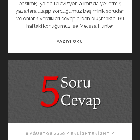
basılmış, ya da televizyonlarımızda yer etmiş
yazarlara ulaşıp sorduğumuz beş minik sorudan
ve onların verdikleri cevaplardan oluşmakta. Bu
haftaki konuğumuz ise Melissa Hunter.
YAZIYI OKU
8 AĞUSTOS 2026
/
ENLIGHTENIGHT
/