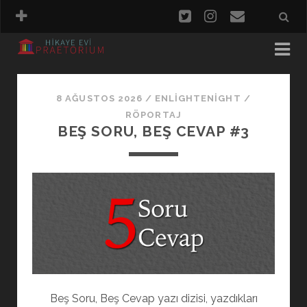
SALON
MUTFAK
8 AĞUSTOS 2026
/
ENLIGHTENIGHT
/
RÖPORTAJ
BEŞ SORU, BEŞ CEVAP #3
Beş Soru, Beş Cevap yazı dizisi, yazdıkları