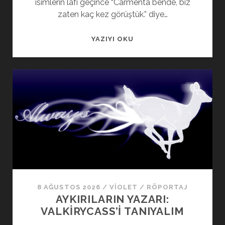
isimlerin lafı geçince “Carmenta bende, biz
zaten kaç kez görüştük.” diye…
YAZIYI OKU
8 AĞUSTOS 2026
/
VIOLET
/
RÖPORTAJ
AYKIRILARIN YAZARI:
VALKIRYCASS’I TANIYALIM