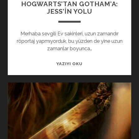
HOGWARTS’TAN GOTHAM’A:
JESS’IN YOLU
Merhaba sevgili Ev sakinleri, uzun zamandır
röportaj yapmıyorduk, bu yüzden de yine uzun
zamanlar boyunca…
YAZIYI OKU