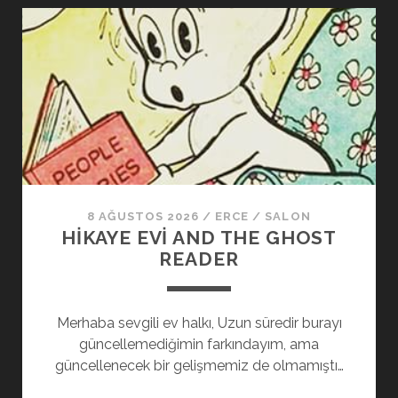
8 AĞUSTOS 2026
/
ERCE
/
SALON
HIKAYE EVI AND THE GHOST
READER
Merhaba sevgili ev halkı, Uzun süredir burayı
güncellemediğimin farkındayım, ama
güncellenecek bir gelişmemiz de olmamıştı…