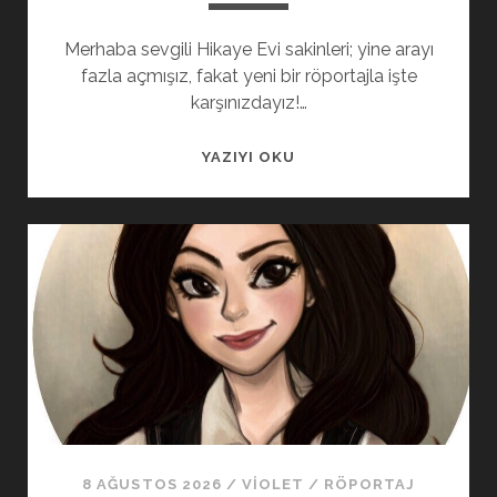
Merhaba sevgili Hikaye Evi sakinleri; yine arayı
fazla açmışız, fakat yeni bir röportajla işte
karşınızdayız!…
YAZIYI OKU
8 AĞUSTOS 2026
/
VIOLET
/
RÖPORTAJ