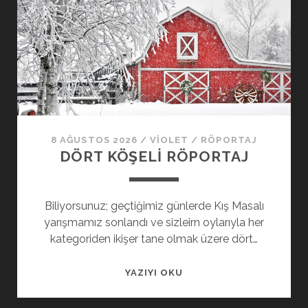
8 AĞUSTOS 2026
/
VIOLET
/
RÖPORTAJ
DÖRT KÖŞELI RÖPORTAJ
Biliyorsunuz; geçtiğimiz günlerde Kış Masalı
yarışmamız sonlandı ve sizleirn oylarıyla her
kategoriden ikişer tane olmak üzere dört…
YAZIYI OKU