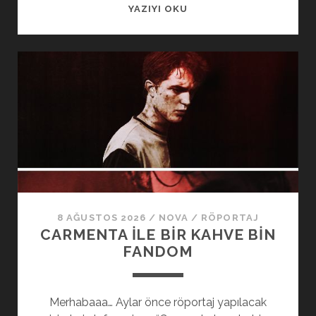
YAZIYI OKU
8 AĞUSTOS 2026
/
NOVA
/
RÖPORTAJ
CARMENTA İLE BIR KAHVE BIN
FANDOM
Merhabaaa… Aylar önce röportaj yapılacak