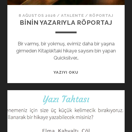
8 AĞUSTOS 2026
/
ATALENTE
/
RÖPORTAJ
BININ YAZARIYLA RÖPORTAJ
Bir varmış, bir yokmuş, evimiz daha bir yaşına
girmeden Kitaplık’taki hikaye sayısını bin yapan
Quicksilver…
YAZIYI OKU